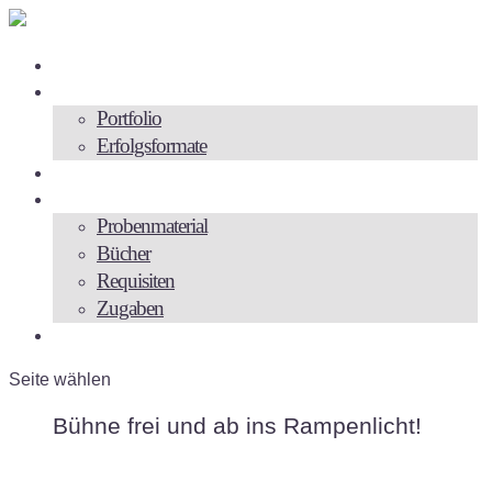
Zur Person
Angebote
Portfolio
Erfolgsformate
Videos
Backstage
Probenmaterial
Bücher
Requisiten
Zugaben
Kontakt
Seite wählen
Bühne frei und ab ins Rampenlicht!