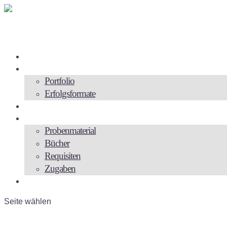
Zur Person
Angebote
Portfolio
Erfolgsformate
Videos
Backstage
Probenmaterial
Bücher
Requisiten
Zugaben
Kontakt
Seite wählen