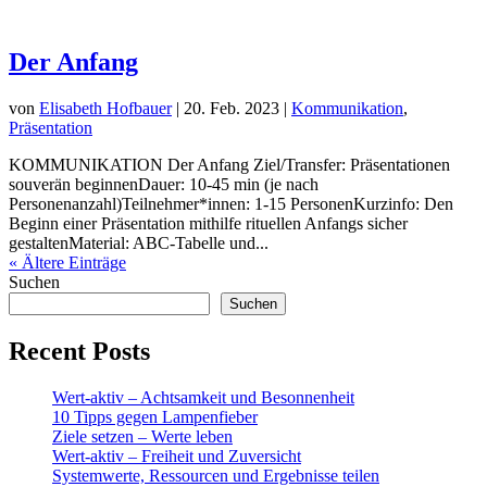
Der Anfang
von
Elisabeth Hofbauer
|
20. Feb. 2023
|
Kommunikation
,
Präsentation
KOMMUNIKATION Der Anfang Ziel/Transfer: Präsentationen
souverän beginnenDauer: 10-45 min (je nach
Personenanzahl)Teilnehmer*innen: 1-15 PersonenKurzinfo: Den
Beginn einer Präsentation mithilfe rituellen Anfangs sicher
gestaltenMaterial: ABC-Tabelle und...
« Ältere Einträge
Suchen
Suchen
Recent Posts
Wert-aktiv – Achtsamkeit und Besonnenheit
10 Tipps gegen Lampenfieber
Ziele setzen – Werte leben
Wert-aktiv – Freiheit und Zuversicht
Systemwerte, Ressourcen und Ergebnisse teilen