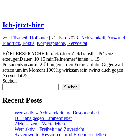
Ich-jetzt-hier
von
Elisabeth Hofbauer
|
21. Feb. 2023
|
Achtsamkeit
,
Aus- und
Eindruck
,
Fokus
,
Körpersprache
,
Nervosität
KÖRPERSPRACHE Ich-jetzt-hier Ziel/Transfer: Präsenz
erzeugenDauer: 10-15 minTeilnehmer*innen: 1-15
PersonenKurzinfo: 2 Übungen – den Fokus auf die Gegenwart
setzen um im Moment 100%ig wirksam sein (wirkt auch gegen
Nervosität &...
Suchen
Suchen
Recent Posts
Wert-aktiv – Achtsamkeit und Besonnenheit
10 Tipps gegen Lampenfieber
Ziele setzen – Werte leben
Wert-aktiv – Freiheit und Zuversicht
Systemwerte, Ressourcen und Ergebnisse teilen