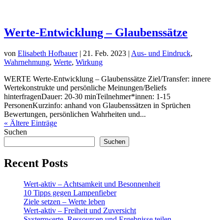
Werte-Entwicklung – Glaubenssätze
von
Elisabeth Hofbauer
|
21. Feb. 2023
|
Aus- und Eindruck
,
Wahrnehmung
,
Werte
,
Wirkung
WERTE Werte-Entwicklung – Glaubenssätze Ziel/Transfer: innere
Wertekonstrukte und persönliche Meinungen/Beliefs
hinterfragenDauer: 20-30 minTeilnehmer*innen: 1-15
PersonenKurzinfo: anhand von Glaubenssätzen in Sprüchen
Bewertungen, persönlichen Wahrheiten und...
« Ältere Einträge
Suchen
Suchen
Recent Posts
Wert-aktiv – Achtsamkeit und Besonnenheit
10 Tipps gegen Lampenfieber
Ziele setzen – Werte leben
Wert-aktiv – Freiheit und Zuversicht
Systemwerte, Ressourcen und Ergebnisse teilen