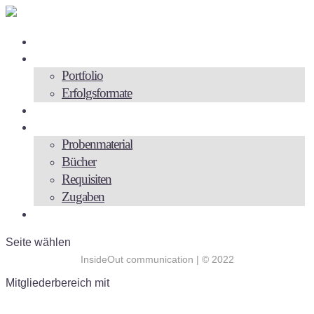
Zur Person
Angebote
Portfolio
Erfolgsformate
Videos
Backstage
Probenmaterial
Bücher
Requisiten
Zugaben
Kontakt
Seite wählen
InsideOut communication | © 2022
Mitgliederbereich mit
DigiMember